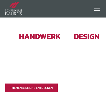
WO
HANDWERK
ZU
DESIGN
WIRD.
In unserem Blog teilen wir Wissen, Inspiration und Einblicke –
für alle, die Qualität sehen, fühlen und leben möchten. Ob Glas,
Möbel, Fenster oder Böden – hier erfahren Sie, wie aus
Materialien und Erfahrung echte Wohnqualität entsteht und was
qualitative Produkte und Handwerk heute ausmacht.
THEMENBEREICHE ENTDECKEN