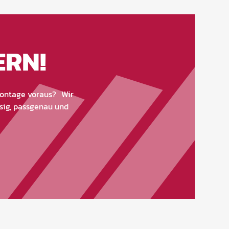
ERN!
 Montage voraus? Wir
ssig, passgenau und