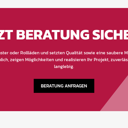
ZT BERATUNG SICH
ster oder Rollläden und setzten Qualität sowie eine saubere
lich, zeigen Möglichkeiten und realisieren Ihr Projekt, zuverlä
langlebig.
BERATUNG ANFRAGEN