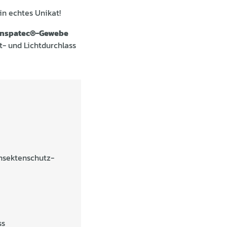
n echtes Unikat!
anspatec®-Gewebe
t- und Lichtdurchlass
Insektenschutz-
ss