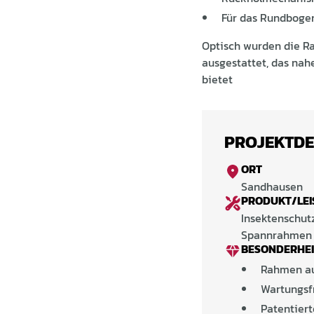
Für das Rundbogen
Optisch wurden die R
ausgestattet, das nah
bietet
PROJEKTDE
ORT
Sandhausen
PRODUKT/LEI
Insektenschut
Spannrahmen 
BESONDERHE
Rahmen au
Wartungsf
Patentier