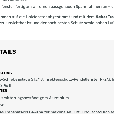
fenster fertigten wir einen passgenauen Spannrahmen an – ei
ahmen auf die Holzfenster abgestimmt und mit dem
Neher Tr
ezu unsichtbar ist und dennoch besten Schutz sowie hohen Luf
TAILS
STUNG
z-Schiebeanlage ST3/18, Insektenschutz-Pendelfenster PF2/3, 
SP5/11
ITEN
s witterungsbeständigem Aluminium
rei
tes Transpatec® Gewebe für maximalen Luft- und Lichtdurchla