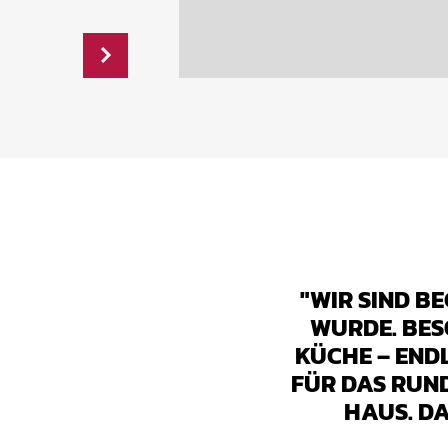
"WIR SIND B
WURDE. BES
KÜCHE – END
FÜR DAS RUN
HAUS. D