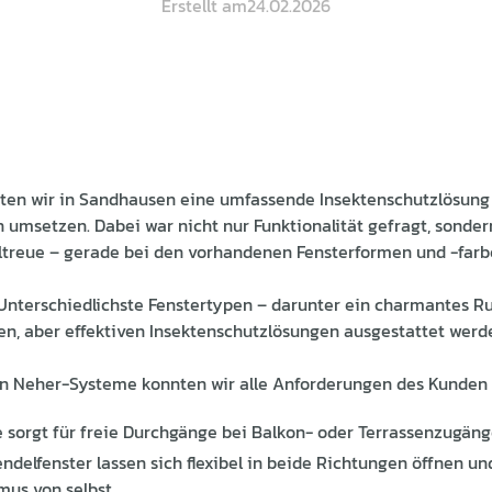
Erstellt am
24.02.2026
rften wir in Sandhausen eine umfassende Insektenschutzlösu
n umsetzen. Dabei war nicht nur Funktionalität gefragt, sonde
ltreue – gerade bei den vorhandenen Fensterformen und -farb
Unterschiedlichste Fenstertypen – darunter ein charmantes R
gen, aber effektiven Insektenschutzlösungen ausgestattet werd
n Neher-Systeme konnten wir alle Anforderungen des Kunden
 sorgt für freie Durchgänge bei Balkon- oder Terrassenzugäng
ndelfenster lassen sich flexibel in beide Richtungen öffnen un
us von selbst.