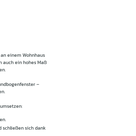
ng an einem Wohnhaus
rn auch ein hohes Maß
en.
undbogenfenster –
en.
 umsetzen:
en.
d schließen sich dank