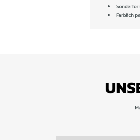
Sonderfor
Farblich p
UNSE
Ma